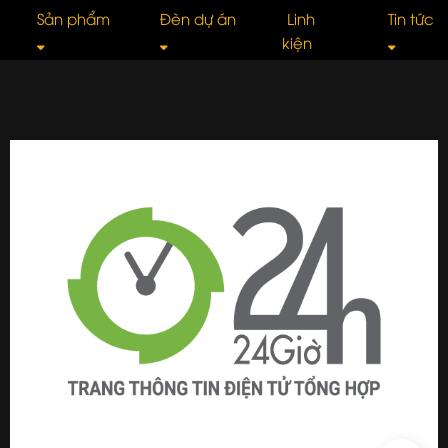
Sản phẩm
Đèn dự án
Linh
Tin tức
kiện
Ray nam châm âm trần
Đèn Spotlight
Spotlight âm trầ
Tư 
Ray nam châm siêu mỏng
Đèn Downlight
DOWNLIGHT Tán
Giớ
Đèn Trần Thả
Đèn rọi ray
Đèn Ray
Kiế
Đèn UFO
Đèn rửa tường
Đèn Pha
TIN
Đèn Tuýp Led
Đèn ống bơ
Đèn ốp trần
Côn
Đèn cảnh quan