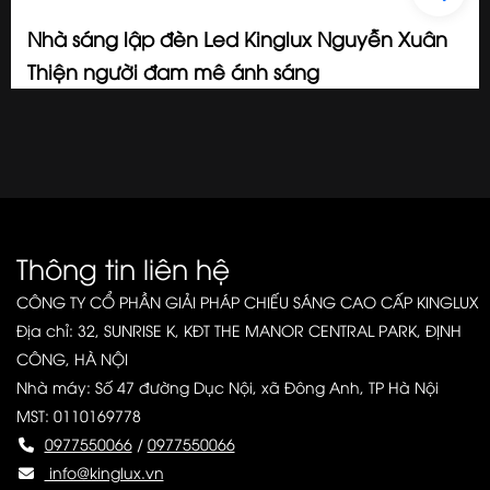
Nhà sáng lập đèn Led Kinglux Nguyễn Xuân
Thiện người đam mê ánh sáng
2024/07/08
Thông tin liên hệ
CÔNG TY CỔ PHẦN GIẢI PHÁP CHIẾU SÁNG CAO CẤP KINGLUX
Địa chỉ: 32, SUNRISE K, KĐT THE MANOR CENTRAL PARK, ĐỊNH
CÔNG, HÀ NỘI
Nhà máy: Số 47 đường Dục Nội, xã Đông Anh, TP Hà Nội
MST: 0110169778
0977550066
/
0977550066
info@kinglux.vn