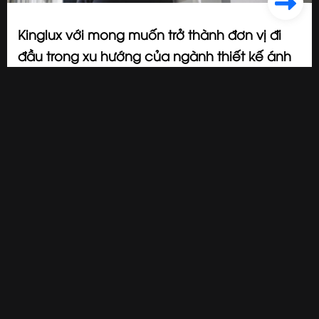
Kinglux với mong muốn trở thành đơn vị đi
đầu trong xu hướng của ngành thiết kế ánh
sáng, đèn led cao cấp
2023/09/12
Nhà sáng lập thương hiệu đèn Kinglux Nguyễn Xuân Thiện:
“Tôi không
chỉ muốn đèn Led được sử dụng rộng rãi mà còn muốn tạo ra ánh
sáng hoàn hảo nhất. Thương hiệu đèn Led cao cấp KingLux ra đời với
mong muốn phục vụ nhu cầu chiếu sáng cao cấp & riêng biệt”.