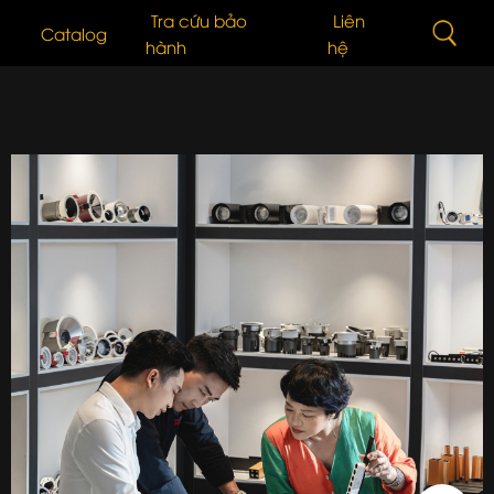
Tra cứu bảo
Liên
Catalog
hành
hệ
n
Vấn Lựa Chọn Sản Phẩm
Đèn ống bơ chiếu rọi
 Quang
i Thiệu Sản Phẩm
Bơ Tán Quang
n thức cơ bản về LED
LED Dây
 TỨC BÁO CHÍ
Đèn bàn
g trình đã triển khai