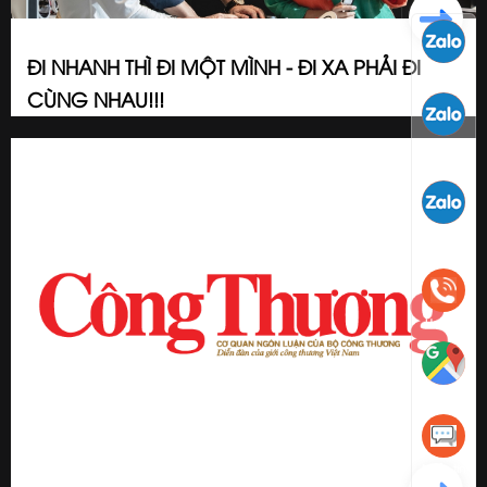
ĐI NHANH THÌ ĐI MỘT MÌNH - ĐI XA PHẢI ĐI
Kỹ thuật
CÙNG NHAU!!!
2023/09/06
Kinh
Doanh
Kinh
Doanh
Hotline
Bản đồ
Nhắn tin