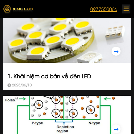
0977550066
1. Khái niệm cơ bản về đèn LED
2025/06/10