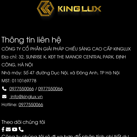
Thông tin liên hệ
CÔNG TY CỔ PHẦN GIẢI PHÁP CHIẾU SÁNG CAO CẤP KINGLUX
Địa chỉ: 32, SUNRISE K, KĐT THE MANOR CENTRAL PARK, ĐỊNH
CÔNG, HÀ NỘI
Nhà máy: Số 47 đường Dục Nội, xã Đông Anh, TP Hà Nội
MST: 0110169778
0977550066
/
0977550066
info@kinglux.vn
Hotline:
0977550066
Theo dõi chúng tôi
Công ty chúng tôi sẽ đi xa hơn để phân tích chi tiết dự