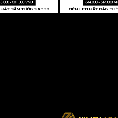
13.000 - 501.000 VNĐ
344.000 - 514.000 V
 HẮT GẮN TƯỜNG X36B
Đèn gắn tường
ĐÈN LED HẮT GẮN TƯ
Đèn chiếu điểm gắn trần
Đèn sự cố
Đèn EXIT