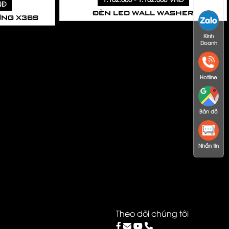
Doanh
NĐ
ĐÈN LED WALL WASHER
ỜNG X36S
Kinh
Doanh
Hotline
Bản đồ
Nhắn tin
Theo dõi chúng tôi