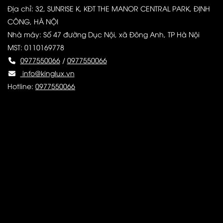
Địa chỉ: 32, SUNRISE K, KĐT THE MANOR CENTRAL PARK, ĐỊNH
CÔNG, HÀ NỘI
Nhà máy: Số 47 đường Dục Nội, xã Đông Anh, TP Hà Nội
MST: 0110169778
0977550066
/
0977550066
info@kinglux.vn
Hotline:
0977550066