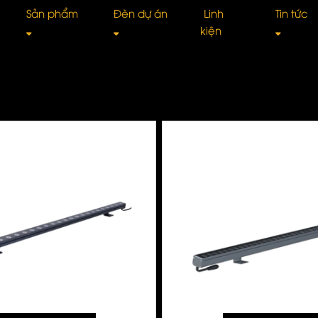
Sản phẩm
Đèn dự án
Linh
Tin tức
kiện
Ray nam châm âm trần
Đèn Spotlight
Spotlight âm trầ
Tư 
Ray nam châm siêu mỏng
Đèn Downlight
DOWNLIGHT Tán
Giớ
Đèn Trần Thả
Đèn rọi ray
Đèn Ray
Kiế
Đèn UFO
Đèn rửa tường
Đèn Pha
TIN
Đèn Tuýp Led
Đèn ống bơ
Đèn ốp trần
Côn
Đèn cảnh quan