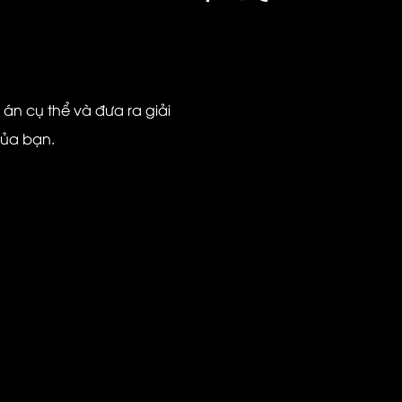
ự án cụ thể và đưa ra giải
của bạn.