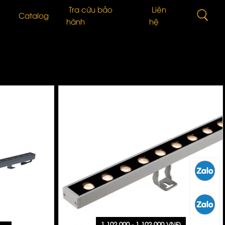
Tra cứu bảo
Liên
Catalog
hành
hệ
n
Vấn Lựa Chọn Sản Phẩm
Đèn ống bơ chiếu rọi
 Quang
i Thiệu Sản Phẩm
Bơ Tán Quang
n thức cơ bản về LED
LED Dây
 TỨC BÁO CHÍ
Đèn bàn
g trình đã triển khai
Kỹ thuật
Kinh
1.102.000 - 1.102.000 VNĐ