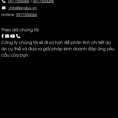
0977550066
/
0977550066
info@kinglux.vn
Hotline:
0977550066
Theo dõi chúng tôi
Công ty chúng tôi sẽ đi xa hơn để phân tích chi tiết dự
án cụ thể và đưa ra giải pháp kinh doanh đáp ứng yêu
cầu của bạn.