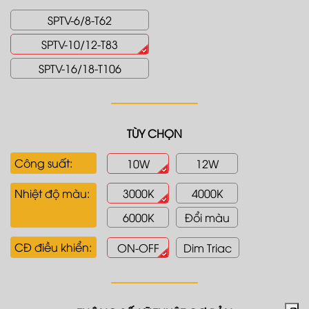
SPTV-6/8-T62
SPTV-10/12-T83
SPTV-16/18-T106
TÙY CHỌN
Công suất:
10W
12W
Nhiệt độ màu:
3000K
4000K
6000K
Đổi màu
CĐ điều khiển:
ON-OFF
Dim Triac