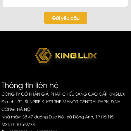
Gửi yêu cầu
Thông tin liên hệ
CÔNG TY CỔ PHẦN GIẢI PHÁP CHIẾU SÁNG CAO CẤP KINGLUX
Địa chỉ: 32, SUNRISE K, KĐT THE MANOR CENTRAL PARK, ĐỊNH
CÔNG, HÀ NỘI
Nhà máy: Số 47 đường Dục Nội, xã Đông Anh, TP Hà Nội
MST: 0110169778