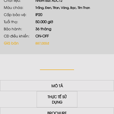
Chất liệu:
Nhôm đúc ADC12
Màu chóa:
Trắng, Đen, Titan, Vàng, Bạc, Tím Than
Cấp bảo vệ:
IP20
Tuổi thọ:
50.000 giờ
Bảo hành:
36 tháng
CĐ điều khiển:
ON-OFF
Giá bán
887,000đ
MÔ TẢ
THỰC TẾ SỬ
DỤNG
BROCHURE