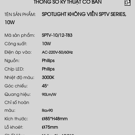
THÔNG SỐ KỸ THUẬT CƠ BẢN
SPOTLIGHT KHÔNG VIỀN SPTV SERIES,
TÊN SẢN PHẨM:
10W
Mã sản phẩm:
SPTV-10/12-T83
Công suất:
10W
Điện áp vào:
AC-220V-50/60Hz
Nguồn:
Philips
Chíp LED:
Philips
Nhiệt độ màu:
3000K
Góc chiếu:
45°
Quang hiệu:
90Lm/W
Chỉ số hoàn
màu:
Ra>90
Kích thước:
Ø85*H48mm
Lỗ khoét:
Ø75mm