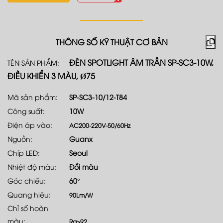
THÔNG SỐ KỸ THUẬT CƠ BẢN
ĐÈN SPOTLIGHT ÂM TRẦN SP-SC3-10W,
TÊN SẢN PHẨM:
ĐIỀU KHIỂN 3 MÀU, Ø75
Mã sản phẩm:
SP-SC3-10/12-T84
Công suất:
10W
Điện áp vào:
AC200-220V-50/60Hz
Nguồn:
Guanx
Chíp LED:
Seoul
Nhiệt độ màu:
Đổi màu
Góc chiếu:
60°
Quang hiệu:
90Lm/W
Chỉ số hoàn
màu:
Ra>92