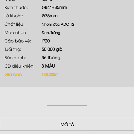
Kích thước:
Ø84*H85mm
Lỗ khoét:
Ø75mm
Chất liệu:
Nhôm đúc ADC 12
Màu chóa:
Đen, Trắng
Cấp bảo vệ:
IP20
Tuổi thọ:
50.000 giờ
Bảo hành:
36 tháng
CĐ điều khiển:
3 MÀU
Giá bán
745,000đ
MÔ TẢ