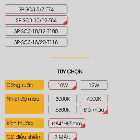
SP-SC3-5/7-T74
SP-SC3-10/12-T84
SP-SC3-10/12-T100
SP-SC3-15/20-T118
TÙY CHỌN
Công suất:
10W
12W
Nhiệt độ màu:
3000K
4000K
6500K
Đổi màu
Kích thước:
Ø84*H85mm
CĐ điều khiển:
3 MÀU