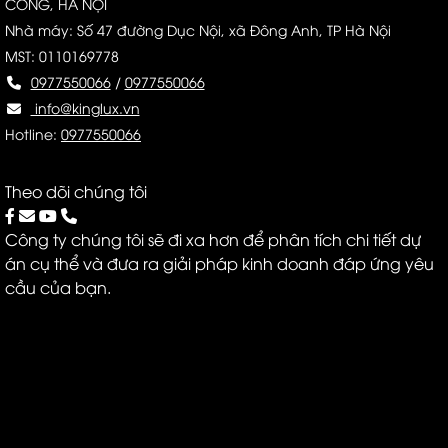
CÔNG, HÀ NỘI
Nhà máy: Số 47 đường Dục Nội, xã Đông Anh, TP Hà Nội
MST: 0110169778
0977550066
/
0977550066
info@kinglux.vn
Hotline:
0977550066
Theo dõi chúng tôi
Công ty chúng tôi sẽ đi xa hơn để phân tích chi tiết dự
án cụ thể và đưa ra giải pháp kinh doanh đáp ứng yêu
cầu của bạn.