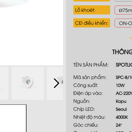
Lỗ khoét:
Ø75
Đèn gắn tường
CĐ điều khiển:
ON-O
Đèn chiếu điểm gắn trần
Đèn sự cố
THÔNG
Đèn EXIT
TÊN SẢN PHẨM:
SPOTLI
Mã sản phẩm:
SPC-8/1
Công suất:
10W
Điện áp vào:
AC-220
Nguồn:
Kopu
Chíp LED:
Seoul
Nhiệt độ màu:
4000K
Góc chiếu:
24°