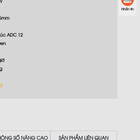
W
Nhắn tin
45mm
úc ADC 12
Đen
giờ
g
đ
HÔNG SỐ NÂNG CAO
SẢN PHẨM LIÊN QUAN