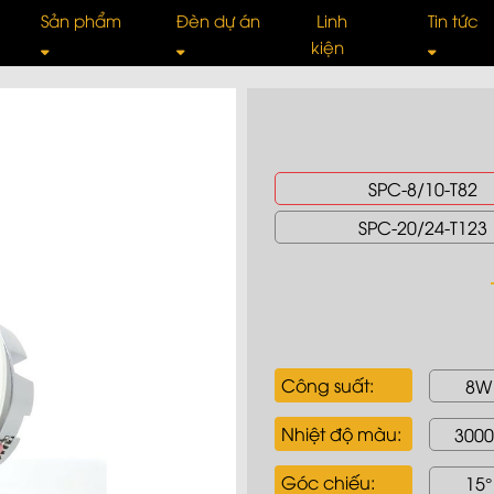
Sản phẩm
Đèn dự án
Linh
Tin tức
kiện
Ray nam châm âm trần
Đèn Spotlight
Spotlight âm trầ
Tư 
SPC-8/10-T82
Ray nam châm siêu mỏng
Đèn Downlight
DOWNLIGHT Tán
Giớ
SPC-20/24-T123
Đèn Trần Thả
Đèn rọi ray
Đèn Ray
Kiế
Đèn UFO
Đèn rửa tường
Đèn Pha
TIN
Công suất:
8W
Đèn Tuýp Led
Đèn ống bơ
Đèn ốp trần
Côn
Nhiệt độ màu:
3000
Đèn cảnh quan
Góc chiếu:
15°