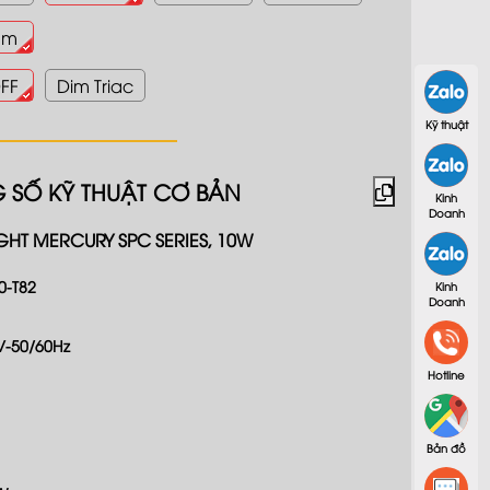
mm
FF
Dim Triac
Kỹ thuật
 SỐ KỸ THUẬT CƠ BẢN
Kinh
Doanh
GHT MERCURY SPC SERIES, 10W
0-T82
Kinh
Doanh
V-50/60Hz
Hotline
Bản đồ