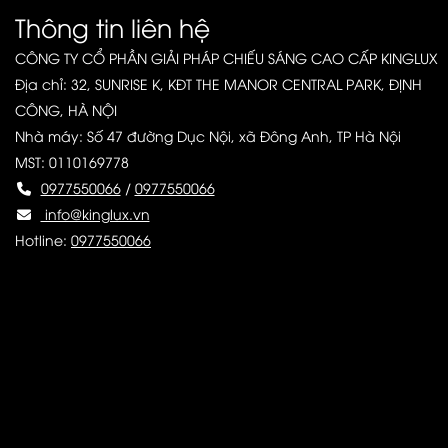
Thông tin liên hệ
CÔNG TY CỔ PHẦN GIẢI PHÁP CHIẾU SÁNG CAO CẤP KINGLUX
Địa chỉ: 32, SUNRISE K, KĐT THE MANOR CENTRAL PARK, ĐỊNH
CÔNG, HÀ NỘI
Nhà máy: Số 47 đường Dục Nội, xã Đông Anh, TP Hà Nội
MST: 0110169778
0977550066
/
0977550066
info@kinglux.vn
Hotline:
0977550066