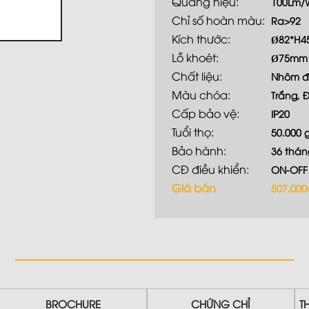
Quang hiệu:
100Lm/
Chỉ số hoàn màu:
Ra>92
Kích thước:
Ø82*H
Lỗ khoét:
Ø75mm
Chất liệu:
Nhôm đ
Màu chóa:
Trắng, 
Cấp bảo vệ:
IP20
Tuổi thọ:
50.000 
Bảo hành:
36 thán
CĐ điều khiển:
ON-OFF
Giá bán
507,000
BROCHURE
CHỨNG CHỈ
T