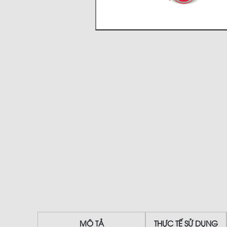
MÔ TẢ
THỰC TẾ SỬ DỤNG