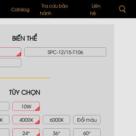
Tra cứu bảo
Liên
Catalog
hành
hệ
BIẾN THỂ
n
Vấn Lựa Chọn Sản Phẩm
Đèn ống bơ chiếu rọi
SPC-12/15-T106
 Quang
i Thiệu Sản Phẩm
Bơ Tán Quang
n thức cơ bản về LED
LED Dây
TÙY CHỌN
 TỨC BÁO CHÍ
Đèn bàn
10W
g trình đã triển khai
K
4000K
6000K
Đổi màu
24°
36°
60°