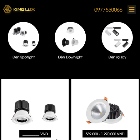
0977550066
Đèn Spotlight
Đèn Downlight
Đèn rọi ray
_________ VNĐ
589.000 - 1.270.000 VNĐ