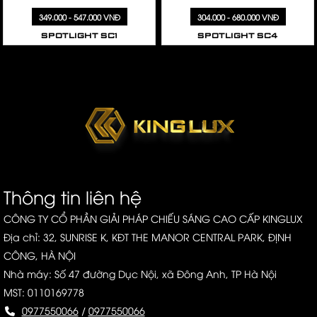
349.000 - 547.000 VNĐ
304.000 - 680.000 VNĐ
SPOTLIGHT SC1
SPOTLIGHT SC4
Thông tin liên hệ
CÔNG TY CỔ PHẦN GIẢI PHÁP CHIẾU SÁNG CAO CẤP KINGLUX
Địa chỉ: 32, SUNRISE K, KĐT THE MANOR CENTRAL PARK, ĐỊNH
CÔNG, HÀ NỘI
Nhà máy: Số 47 đường Dục Nội, xã Đông Anh, TP Hà Nội
MST: 0110169778
0977550066
/
0977550066