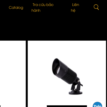
Tra cứu bảo
Liên
Catalog
hành
hệ
n
Vấn Lựa Chọn Sản Phẩm
Đèn ống bơ chiếu rọi
 Quang
i Thiệu Sản Phẩm
Bơ Tán Quang
n thức cơ bản về LED
LED Dây
 TỨC BÁO CHÍ
Đèn bàn
g trình đã triển khai