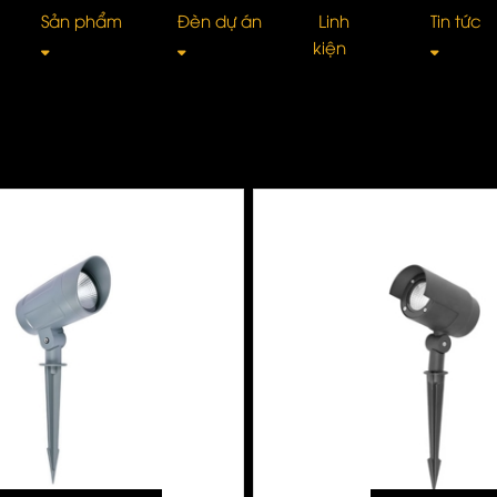
Sản phẩm
Đèn dự án
Linh
Tin tức
kiện
Ray nam châm âm trần
Đèn Spotlight
Spotlight âm trầ
Tư 
Ray nam châm siêu mỏng
Đèn Downlight
DOWNLIGHT Tán
Giớ
Đèn Trần Thả
Đèn rọi ray
Đèn Ray
Kiế
Đèn UFO
Đèn rửa tường
Đèn Pha
TIN
Đèn Tuýp Led
Đèn ống bơ
Đèn ốp trần
Côn
Đèn cảnh quan