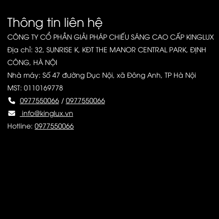
Thông tin liên hệ
CÔNG TY CỔ PHẦN GIẢI PHÁP CHIẾU SÁNG CAO CẤP KINGLUX
Địa chỉ: 32, SUNRISE K, KĐT THE MANOR CENTRAL PARK, ĐỊNH
CÔNG, HÀ NỘI
Nhà máy: Số 47 đường Dục Nội, xã Đông Anh, TP Hà Nội
MST: 0110169778
0977550066
/
0977550066
info@kinglux.vn
Hotline:
0977550066