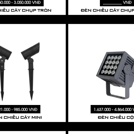
50.000 - 3.050.000 VNĐ
_________ VNĐ
HIẾU CÂY CHỤP TRÒN
Đèn gắn tường
ĐÈN CHIẾU CÂY CHỤ
Đèn chiếu điểm gắn trần
Đèn sự cố
Đèn EXIT
21.000 - 985.000 VNĐ
1.637.000 - 4.864.000
 CHIẾU CÂY MINI
ĐÈN CHIẾU CỘ