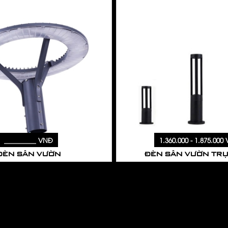
_________ VNĐ
1.360.000 - 1.875.000
ĐÈN SÂN VƯỜN
ĐÈN SÂN VƯỜN TR