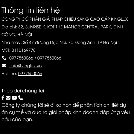
Thông tin liên hệ
CÔNG TY CỔ PHẦN GIẢI PHÁP CHIẾU SÁNG CAO CẤP KINGLUX
Địa chỉ: 32, SUNRISE K, KĐT THE MANOR CENTRAL PARK, ĐỊNH
CÔNG, HÀ NỘI
Nhà máy: Số 47 đường Dục Nội, xã Đông Anh, TP Hà Nội
MST: 0110169778
0977550066
/
0977550066
info@kinglux.vn
Hotline:
0977550066
Theo dõi chúng tôi
Công ty chúng tôi sẽ đi xa hơn để phân tích chi tiết dự
án cụ thể và đưa ra giải pháp kinh doanh đáp ứng yêu
cầu của bạn.