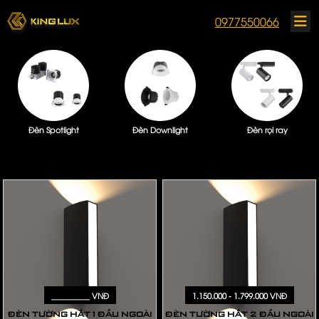
0977550066
Đèn Spotlight
Đèn Downlight
Đèn rọi ray
_________ VNĐ
1.150.000 - 1.799.000 VNĐ
ĐÈN TƯỜNG HẮT 1 ĐẦU NGOÀI
ĐÈN TƯỜNG HẮT 2 ĐẦU NGOÀI