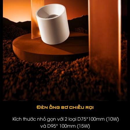
Đèn ống bơ chiếu rọi
Kích thước nhỏ gọn với 2 loại D75*100mm (10W)
và D95* 100mm (15W)