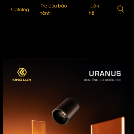
Tra cứu bảo
Liên
Catalog
hành
hệ
n
Vấn Lựa Chọn Sản Phẩm
Đèn ống bơ chiếu rọi
 Quang
i Thiệu Sản Phẩm
Bơ Tán Quang
n thức cơ bản về LED
LED Dây
 TỨC BÁO CHÍ
Đèn bàn
g trình đã triển khai