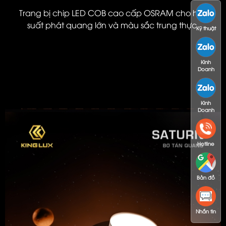
Trang bị chip LED COB cao cấp OSRAM cho hiệu
suất phát quang lớn và màu sắc trung thực
Kỹ thuật
Kinh
Doanh
Kinh
Doanh
Hotline
Bản đồ
Nhắn tin