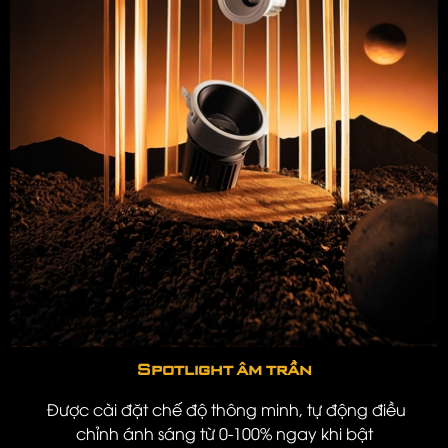
Đèn gắn tường
Đèn chiếu điểm gắn trần
Đèn sự cố
Đèn EXIT
Spotlight âm trần
Được cài đặt chế độ thông minh, tự động điều
chỉnh ánh sáng từ 0-100% ngay khi bật